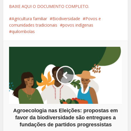
BAIXE AQUI O DOCUMENTO COMPLETO
.
Agricultura familiar
Biodiversidade
Povos e
comunidades tradicionais
povos indígenas
quilombolas
Agroecologia nas Eleições: propostas em
favor da biodiversidade são entregues a
fundações de partidos progressistas