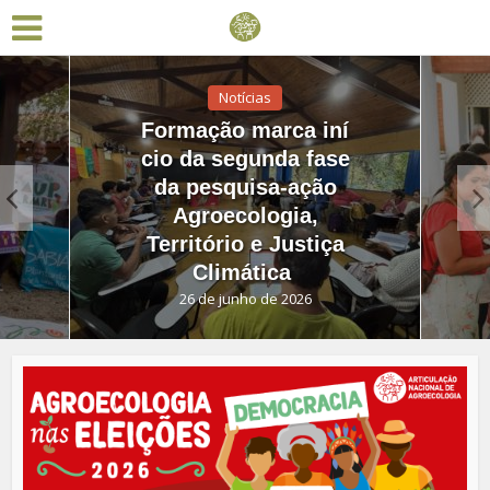
ícias
Notícias
 marca iní
Silva Jardim terá o
gunda fase
1º Festival
uisa-ação
GastronôMICO de
ologia,
Agroecologia
o e Justiça
durante encontro
ática
estadual em junho
nho de 2026
19 de junho de 2026