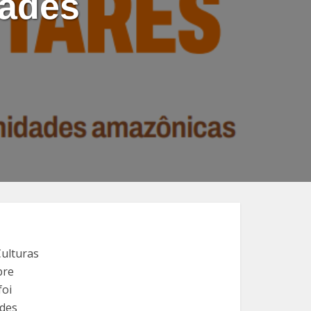
dades
Culturas
bre
foi
ades