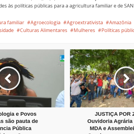
s às políticas públicas para a agricultura familiar e de SAN
ura familiar
Agroecologia
Agroextrativista
Amazônia
sidade
Culturas Alimentares
Mulheres
Políticas públi
logia e Povos
JUSTIÇA POR 
as são pauta de
Ouvidoria Agrária
ncia Pública
MDA e Assemblei