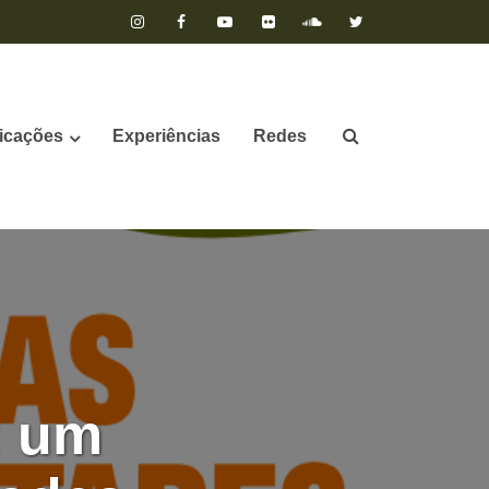
icações
Experiências
Redes
: um