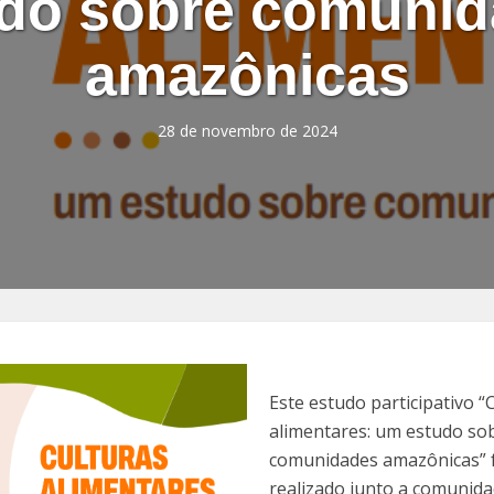
do sobre comuni
amazônicas
28 de novembro de 2024
Este estudo participativo “
alimentares: um estudo so
comunidades amazônicas” 
realizado junto a comunid