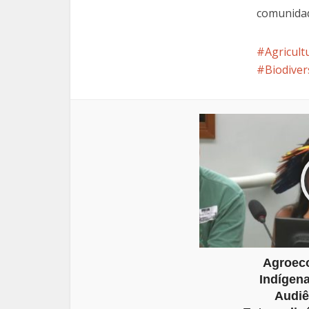
comunidade
Agricult
Biodiver
Agroeco
Indígen
Audiê