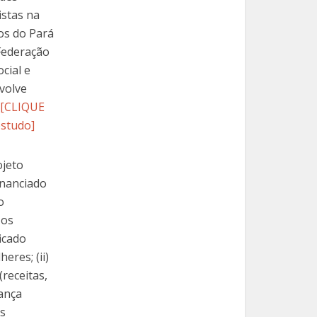
istas na
os do Pará
Federação
cial e
volve
[CLIQUE
estudo]
ojeto
inanciado
o
 os
icado
eres; (ii)
receitas,
rança
as