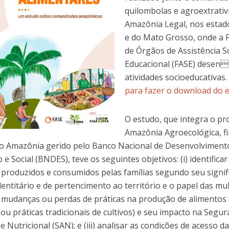
quilombolas e agroextrativ
Amazônia Legal, nos estad
e do Mato Grosso, onde a 
de Órgãos de Assistência So
Educacional (FASE) desen
atividades socioeducativas.
para fazer o download do 
O estudo, que integra o pr
Amazônia Agroecológica, f
o Amazônia gerido pelo Banco Nacional de Desenvolviment
e Social (BNDES), teve os seguintes objetivos: (i) identificar
 produzidos e consumidos pelas famílias segundo seu signif
identitário e de pertencimento ao território e o papel das mulh
r mudanças ou perdas de práticas na produção de alimentos (
ou práticas tradicionais de cultivos) e seu impacto na Segu
e Nutricional (SAN); e (iii) analisar as condições de acesso d