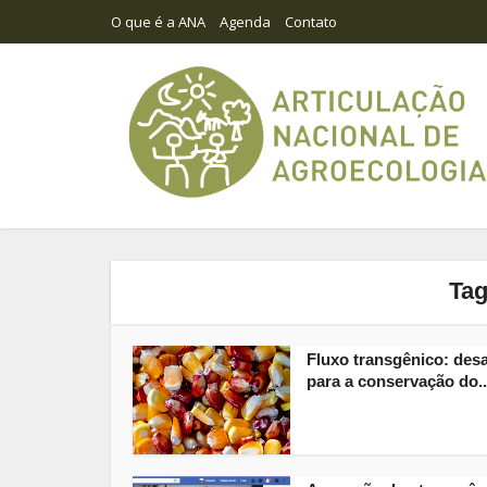
O que é a ANA
Agenda
Contato
Tag
Fluxo transgênico: desa
para a conservação do..