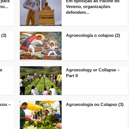
 para
Em oposição ao Pacote do
o...
Veneno, organizações
defendem...
 (3)
Agroecología o colapso (2)
se
Agroecology or Collapse –
Part II
cos –
Agroecologia ou Colapso (3)