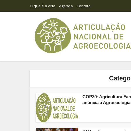
O que é a ANA
Agenda
Contato
Catego
COP30: Agricultura Fam
anuncia a Agroecologia.