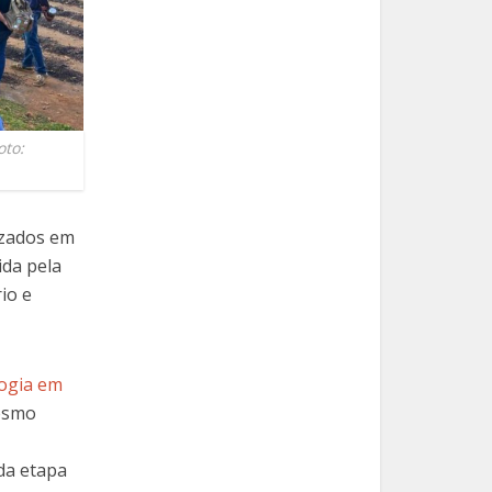
oto:
izados em
da pela
io e
logia em
mesmo
da etapa