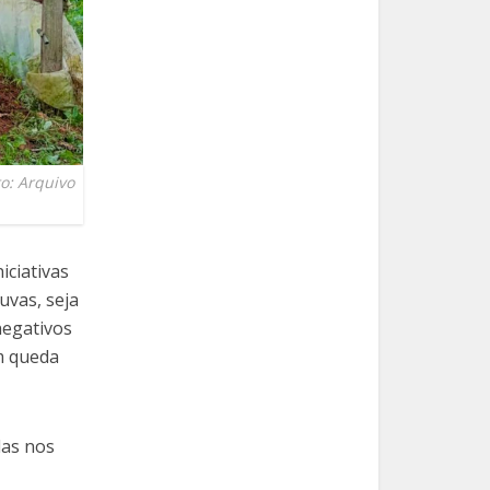
o: Arquivo
iciativas
uvas, seja
negativos
am queda
das nos