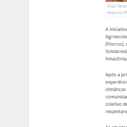
Povo Teren
Arquivo A
A iniciati
Agroecolo
(Fiocruz),
Solidarie
Amazônia
Após a pr
experiênc
climática
comunidad
coletivo d
respeitand