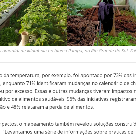
 comunidade kilombola no bioma Pampa, no Rio Grande do Sul. Fot
 da temperatura, por exemplo, foi apontado por 73% das in
 enquanto 71% identificaram mudanças no calendário de ch
 ou por excesso. Essas e outras mudanças tiveram impactos 
ltivo de alimentos saudáveis: 56% das iniciativas registrar
ão e 48% relataram a perda de alimentos.
mpactos, o mapeamento também revelou soluções construí
os. “Levantamos uma série de informações sobre práticas de