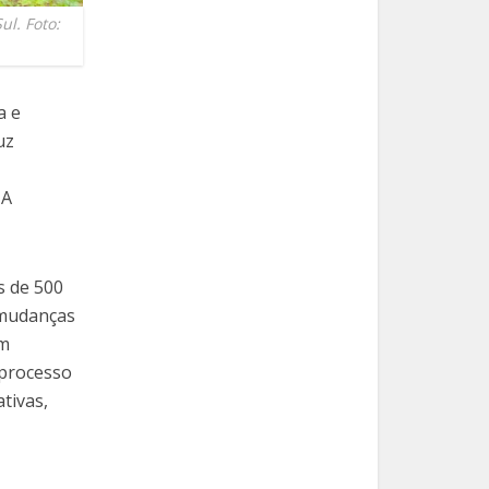
ul. Foto:
a e
uz
NA
s de 500
 mudanças
em
 processo
tivas,