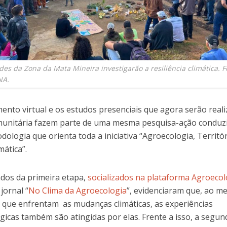
s da Zona da Mata Mineira investigarão a resiliência climática. F
NA.
nto virtual e os estudos presenciais que agora serão real
munitária fazem parte de uma mesma pesquisa-ação conduzi
ologia que orienta toda a iniciativa “Agroecologia, Territór
imática”.
ados da primeira etapa,
socializados na plataforma Agroeco
jornal “
No Clima da Agroecologia
”, evidenciaram que, ao 
que enfrentam as mudanças climáticas, as experiências
gicas também são atingidas por elas. Frente a isso, a segun