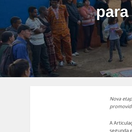
para
Nova etapa
promovida
A Articula
segunda et