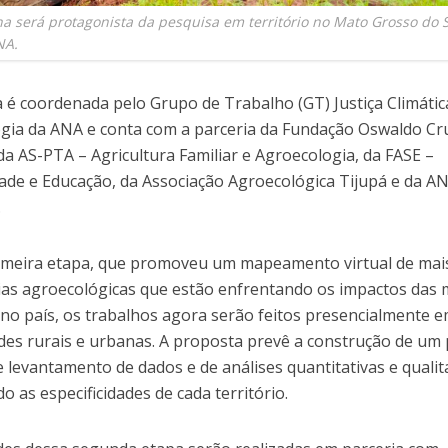
a será protagonista da pesquisa em território no Mato Grosso do S
NA.
va é coordenada pelo Grupo de Trabalho (GT) Justiça Climátic
gia da ANA e conta com a parceria da Fundação Oswaldo Cr
 da AS-PTA – Agricultura Familiar e Agroecologia, da FASE –
dade e Educação, da Associação Agroecológica Tijupá e da A
.
imeira etapa, que promoveu um mapeamento virtual de mai
ias agroecológicas que estão enfrentando os impactos das
s no país, os trabalhos agora serão feitos presencialmente 
es rurais e urbanas. A proposta prevê a construção de um
e levantamento de dados e de análises quantitativas e qualita
o as especificidades de cada território.