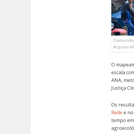
Comunidade
Arquivo A
O mapeame
escala co
ANA, metod
Justiça Cl
Os result
Rede
e no 
tempo em 
agroecoló