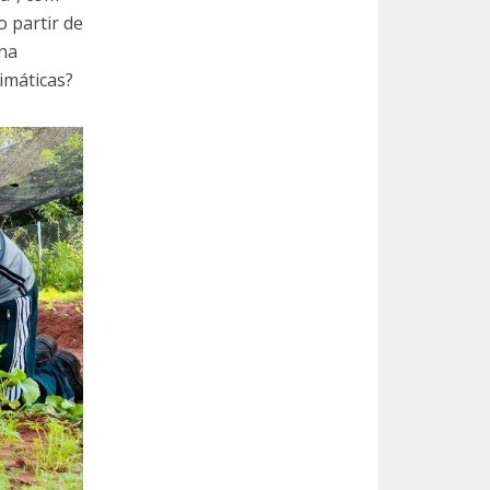
o partir de
 na
imáticas?