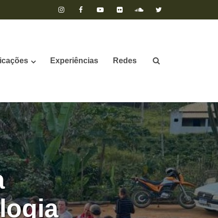
icações
Experiências
Redes
a
logia