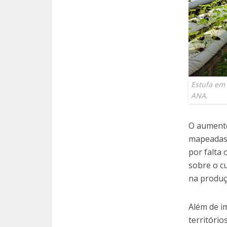
Estufa em
ANA.
O aumento
mapeadas,
por falta
sobre o cu
na produç
Além de i
territóri