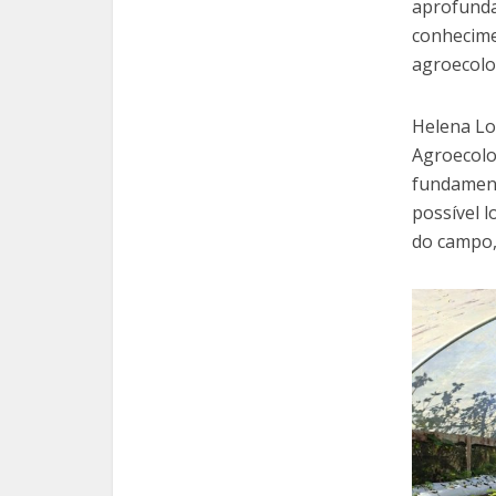
aprofunda
conhecime
agroecolo
Helena Lop
Agroecolog
fundament
possível l
do campo, 