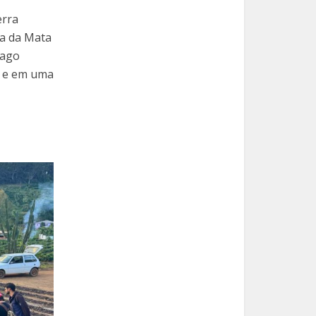
erra
na da Mata
Lago
; e em uma