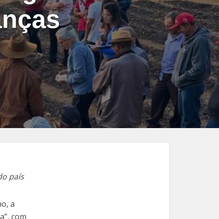
anças
do país
ho, a
ca”, com