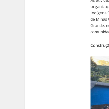
As ativid
organizaç
Indígena 
de Minas 
Grande, n
comunidad
Construçã