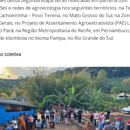
ades dessa segunda etapa serão realizadas em parceria com
ões e redes de agroecologia nos seguintes territórios: na T
Cachoeirinha – Povo Terena, no Mato Grosso do Sul; na Zo
Gerais; no Projeto de Assentamento Agroextrativista (PAE) 
o Pará; na Região Metropolitana do Recife, em Pernambuco
e kilombola no bioma Pampa, no Rio Grande do Sul.
o coletiva