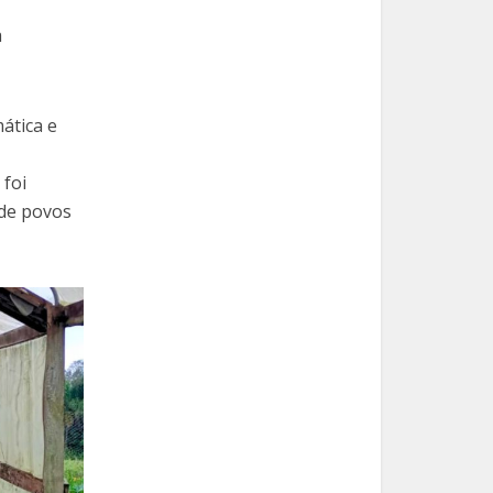
a
ática e
foi
 de povos