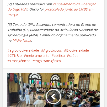
[2] Entidades reivindicaram
cancelamento da liberação
do trigo HB4
. Ofício foi
protocolado junto ao CNBS em
março
.
[3] Texto de Gilka Resende, comunicadora do Grupo de
Trabalho (GT) Biodiversidade da Articulação Nacional de
Agroecologia (ANA). Conteúdo originalmente publicado
na
Mídia Ninja
.
agrobiodiversidade
Agrotóxicos
Biodiversidade
CTNBio
meio ambiente
política
saúde
Transgênicos
trigo transgênico