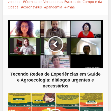
verdade
Comida de Verdade nas Escolas do Campo e da
Cidade
coronavírus
pandemia
Pnae
Tecendo Redes de Experiências em Saúde
e Agroecologia: diálogos urgentes e
necessários