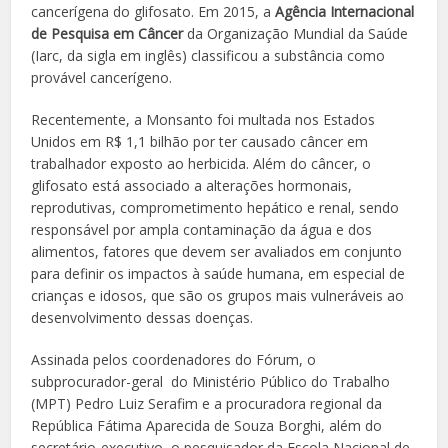
cancerígena do glifosato. Em 2015, a
Agência Internacional
de Pesquisa em Câncer
da Organização Mundial da Saúde
(Iarc, da sigla em inglês) classificou a substância como
provável cancerígeno.
Recentemente, a Monsanto foi multada nos Estados
Unidos em R$ 1,1 bilhão por ter causado câncer em
trabalhador exposto ao herbicida. Além do câncer, o
glifosato está associado a alterações hormonais,
reprodutivas, comprometimento hepático e renal, sendo
responsável por ampla contaminação da água e dos
alimentos, fatores que devem ser avaliados em conjunto
para definir os impactos à saúde humana, em especial de
crianças e idosos, que são os grupos mais vulneráveis ao
desenvolvimento dessas doenças.
Assinada pelos coordenadores do Fórum, o
subprocurador-geral do Ministério Público do Trabalho
(MPT) Pedro Luiz Serafim e a procuradora regional da
República Fátima Aparecida de Souza Borghi, além do
secretário-executivo, o pesquisador da Escola Nacional de