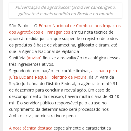
Pulverização de agrotóxicos: ‘provável’ cancerígeno,
glifosato é o mais vendido no Brasil e no mundo
São Paulo – O
Fórum Nacional de Combate aos Impactos
dos Agrotóxicos e Transgênicos
emitiu nota técnica de
apoio à medida judicial que suspende o registro de todos
os produtos à base de abamectina,
glifosato
e tiram, até
que a Agência Nacional de Vigilância
Sanitária
(Anvisa)
finalize a reavaliação toxicológica desses
três ingredientes ativos.
Segundo determinação em caráter liminar,
assinada pela
juíza Luciana Raquel Tolentino de Moura
, da 7ª Vara da
Seção Judiciária do Distrito Federal, a agência tem até 31
de dezembro para concluir a reavaliação. Em caso de
descumprimento da decisão, haverá multa diária de R$ 10
mil. E o servidor público responsável pelo atraso no
cumprimento da determinação será processado nos
âmbitos civil, administrativo e penal.
A nota técnica destaca
especialmente a característica