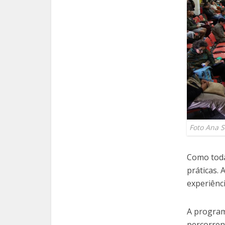
Foto Ana 
Como toda
práticas. 
experiênci
A program
percorrend