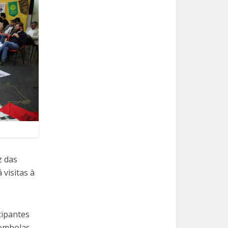
z das
visitas à
cipantes
lombolas,