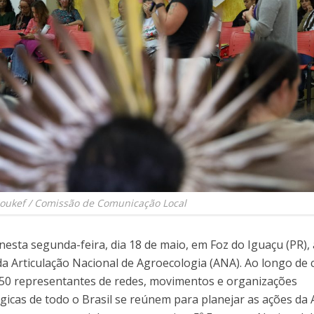
Soukef / Comissão de Comunicação Local
esta segunda-feira, dia 18 de maio, em Foz do Iguaçu (PR), 
a Articulação Nacional de Agroecologia (ANA). Ao longo de c
150 representantes de redes, movimentos e organizações
gicas de todo o Brasil se reúnem para planejar as ações da