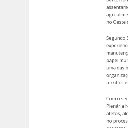
assentame
agroalime
no Oeste 
Segundo S
experiênci
manutençã
papel muit
uma das b
organizaç
territórios
Com o sen
Plenária 
afetos, a
no proces