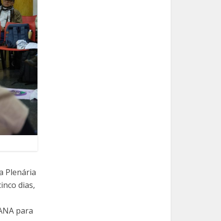
a Plenária
inco dias,
 ANA para