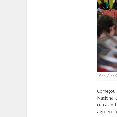
Foto Ana 
Começou n
Nacional d
cerca de 
agroecoló