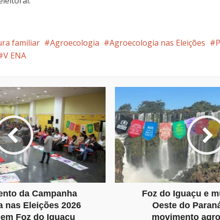
leitoral.
ura familiar
Agroecologia
Agroecologia nas Eleições
P
V ENA
ento da Campanha
Foz do Iguaçu e m
a nas Eleições 2026
Oeste do Paran
o em Foz do Iguaçu
movimento agro