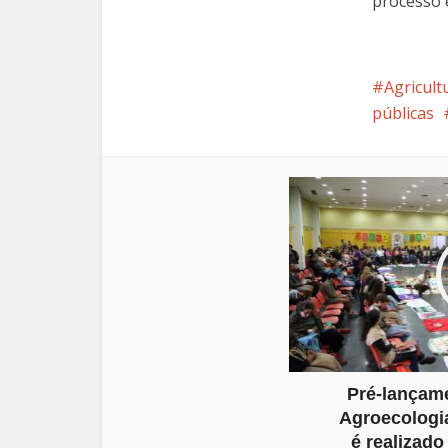
processo e
Agricult
públicas
Pré-lançam
Agroecologi
é realizad