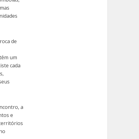
emas
unidades
roca de
 têm um
iste cada
s,
seus
ncontro, a
ntos e
erritórios
 no