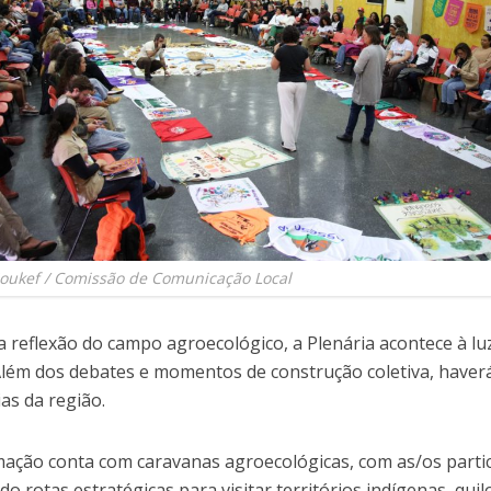
Soukef / Comissão de Comunicação Local
 reflexão do campo agroecológico, a Plenária acontece à lu
Além dos debates e momentos de construção coletiva, haverá 
as da região.
ação conta com caravanas agroecológicas, com as/os parti
o rotas estratégicas para visitar territórios indígenas, qui