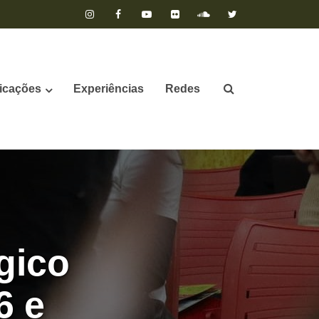
icações
Experiências
Redes
gico
6 e