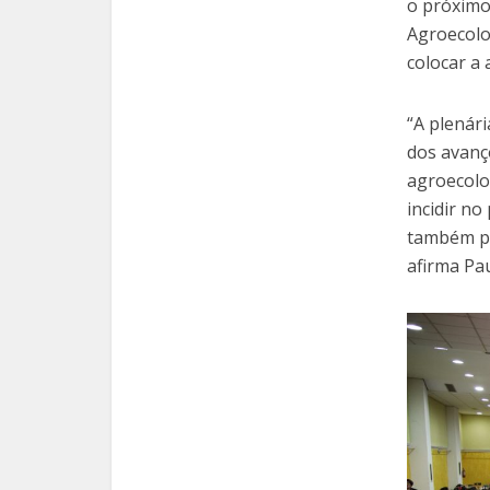
o próximo 
Agroecolo
colocar a 
“A plenár
dos avanç
agroecolo
incidir no
também pa
afirma Pa