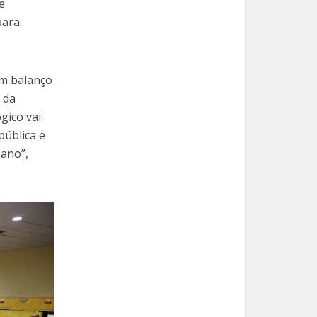
e
para
um balanço
 da
gico vai
pública e
 ano”,