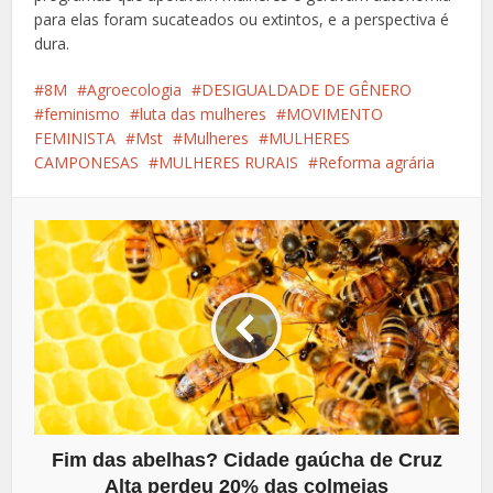
para elas foram sucateados ou extintos, e a perspectiva é
dura.
8M
Agroecologia
DESIGUALDADE DE GÊNERO
feminismo
luta das mulheres
MOVIMENTO
FEMINISTA
Mst
Mulheres
MULHERES
CAMPONESAS
MULHERES RURAIS
Reforma agrária
Fim das abelhas? Cidade gaúcha de Cruz
Alta perdeu 20% das colmeias