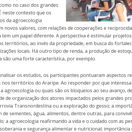
 como no caso dos grandes
É neste contexto que os
s da agroecologia
 novos valores, com relações de cooperações e reciprocida
 tem um papel diferente. A perspectiva é estimular projetos
s territórios, ao invés da propriedade, em busca do fortale
zações locais. Há outro tipo de renda, a produção de estoq
 são uma forte característica, por exemplo.
analisar os estudos, os participantes pontuaram aspectos r
s nos territórios do Araripe. Ao responder por que interessa
 a agroecologia ou quais são os bloqueios ao seu avanço, d
de de organização dos atores impactados pelos grandes pro
rrovia Transnordestina ou a exploração do gesso; a import
 de sementes, água, alimentos, dentre outras, para conviv
do; a agroecologia reafirmando a vida e o cuidado com as pe
soberania e segurança alimentar e nutricional; importância 