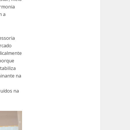
armonia
m a
essoria
ercado
ilicalmente
porque
tabiliza
minante na
ruídos na