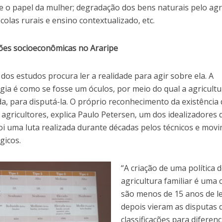
 e o papel da mulher; degradação dos bens naturais pelo ag
scolas rurais e ensino contextualizado, etc.
ções socioeconômicas no Araripe
os estudos procura ler a realidade para agir sobre ela. A
ia é como se fosse um óculos, por meio do qual a agricultu
da, para disputá-la. O próprio reconhecimento da existência
agricultores, explica Paulo Petersen, um dos idealizadores 
oi uma luta realizada durante décadas pelos técnicos e mov
gicos.
“A criação de uma política 
agricultura familiar é uma 
são menos de 15 anos de le
depois vieram as disputas 
classificações para diferenc