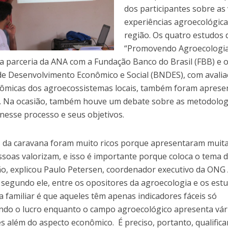
dos participantes sobre as 
experiências agroecológica
região. Os quatro estudos 
“Promovendo Agroecologi
a parceria da ANA com a Fundação Banco do Brasil (FBB) e 
de Desenvolvimento Econômico e Social (BNDES), com avali
ômicas dos agroecossistemas locais, também foram aprese
s. Na ocasião, também houve um debate sobre as metodolog
 nesse processo e seus objetivos.
s da caravana foram muito ricos porque apresentaram muita
ssoas valorizam, e isso é importante porque coloca o tema d
o, explicou Paulo Petersen, coordenador executivo da ONG
, segundo ele, entre os opositores da agroecologia e os est
a familiar é que aqueles têm apenas indicadores fáceis só
ando o lucro enquanto o campo agroecológico apresenta vár
s além do aspecto econômico. É preciso, portanto, qualifica