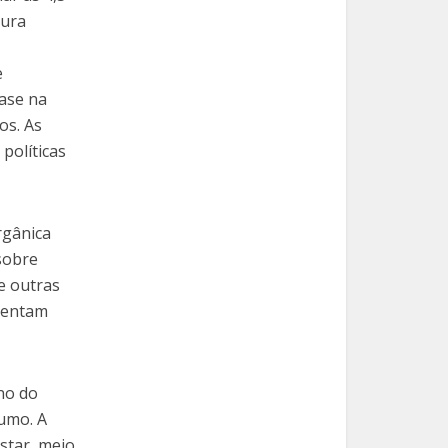
tura
e
base na
os. As
políticas
rgânica
sobre
e outras
esentam
rno do
sumo. A
estar, meio