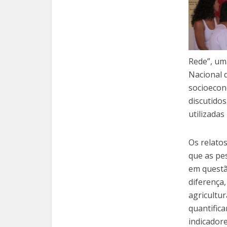
Rede”, um
Nacional 
socioecon
discutido
utilizadas
Os relato
que as pe
em questã
diferença
agricultur
quantific
indicadore