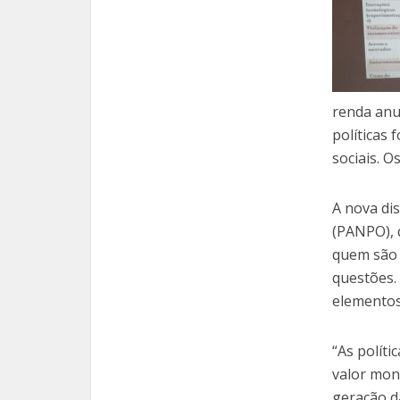
renda anua
políticas 
sociais. O
A nova di
(PANPO), 
quem são 
questões.
elementos 
“As políti
valor mon
geração da