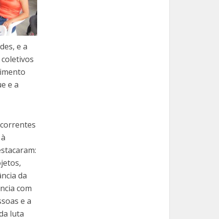
des, e a
 coletivos
cimento
ue e a
ecorrentes
 à
estacaram:
jetos,
ância da
ência com
ssoas e a
da luta