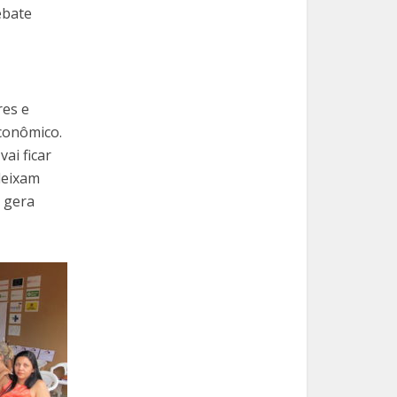
ebate
res e
econômico.
ai ficar
deixam
 gera