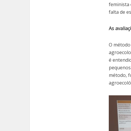
feminista
falta de e
As avalia
O método d
agroecolog
é entendi
pequenos 
método, f
agroecoló