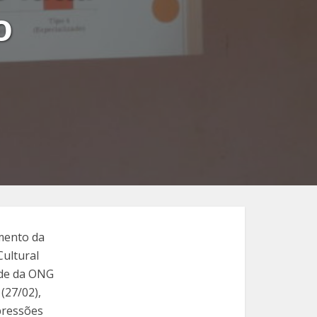
o
amento da
Cultural
ede da ONG
(27/02),
pressões