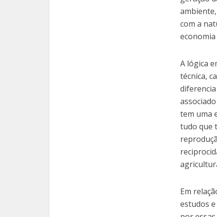
ambiente, 
com a nat
economia 
A lógica 
técnica, 
diferencia
associado
tem uma e
tudo que 
reproduçã
reciprocid
agricultur
Em relação
estudos e
por essas