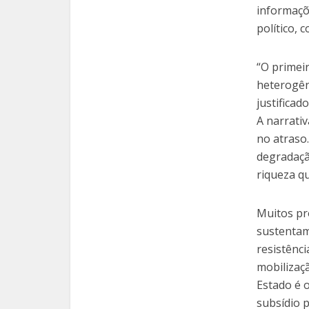
informaçõ
político,
“O primei
heterogên
justifica
A narrativ
no atraso
degradaçã
riqueza qu
Muitos pr
sustentam
resistênci
mobilizaçã
Estado é 
subsídio 