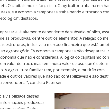
etc. O capitalismo disfarça isso. O agricultor trabalha em h
ureza, é a economia camponesa trabalhando e trocando co
ecológica”, destacou.
empresarial é altamente dependente de subsídio público, ass
cadeias produtivas, dentre outros elementos. A relação do m
 as estruturas, inclusive o mercado financeiro que está umb
 ao agronegócio. “A economia camponesa não desaparece, 
conomia que não é considerada. A lógica do capitalismo con
tem valor de troca, mas tem muito valor de uso que é deter
o. A agricultura familiar tem, por exemplo, o mutirão com
ade e outros valores que não são contabilizáveis e são dest
a convencional”, concluiu Petersen.
 à visibilidade desses
 informações produzidas
 organizações, Carlos