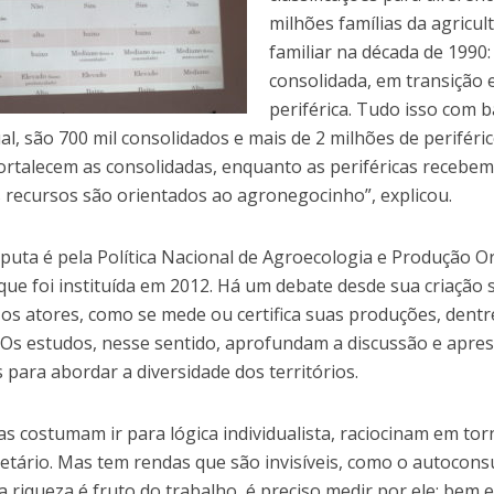
milhões famílias da agricul
familiar na década de 1990:
consolidada, em transição 
periférica. Tudo isso com 
l, são 700 mil consolidados e mais de 2 milhões de periféric
fortalecem as consolidadas, enquanto as periféricas recebem 
s recursos são orientados ao agronegocinho”, explicou.
sputa é pela Política Nacional de Agroecologia e Produção O
que foi instituída em 2012. Há um debate desde sua criação 
os atores, como se mede ou certifica suas produções, dentr
 Os estudos, nesse sentido, aprofundam a discussão e apr
para abordar a diversidade dos territórios.
cas costumam ir para lógica individualista, raciocinam em to
etário. Mas tem rendas que são invisíveis, como o autocon
 riqueza é fruto do trabalho, é preciso medir por ele: bem 