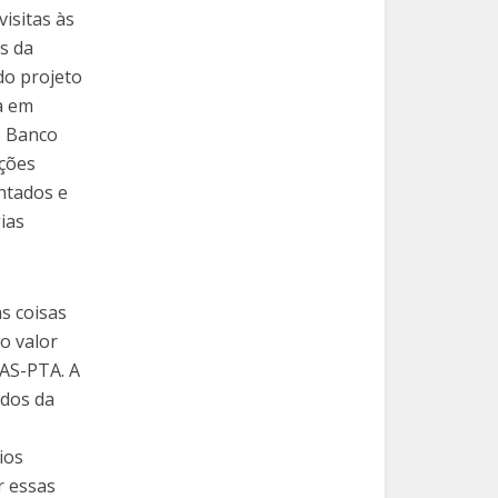
visitas às
s da
do projeto
a em
o Banco
ações
ntados e
ias
s coisas
o valor
 AS-PTA. A
udos da
ios
r essas