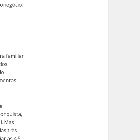
ronegócio;
ra familiar
 dos
do
imentos
de
conquista,
i. Mas
das três
iar as 4,5