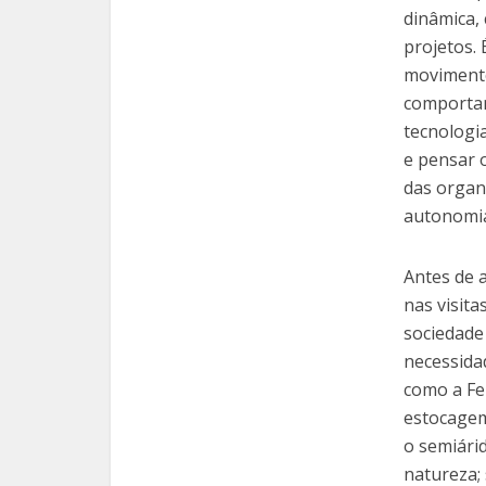
dinâmica,
projetos. 
movimento
comportam
tecnologia
e pensar o
das organi
autonomia
Antes de 
nas visita
sociedade
necessida
como a Fe
estocagem
o semiári
natureza; 