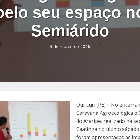
pelo seu espaço n
Semiárido
3 de março de 2016
Ouricuri (PE) – No encerr
Caravana Agroecológica e 
do Araripe, realizado na s
Caatinga no último sábado 
foram apresentadas as im