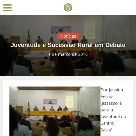
Notícias
Juventude e Sucessão Rural em Debate
1 de março de 2016
Por Janaina
Ferraz
(assessora
para a
Juventude do
Centro
Sabiá)