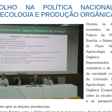
OLHO NA POLÍTICA NACIONA
ECOLOGIA E PRODUÇÃO ORGÂNIC
Ocorreu no 
novembro, no
Palácio do Pl
Brasília, o Bala
do Plano Na
Agroecologia 
Orgânica (
Representantes 
ministérios e de
da sociedade ci
da Comissão N
Agroecologia 
Orgânica (Cnapo)
sobre as iniciat
e as perspect
odo após as eleições presidenciais.