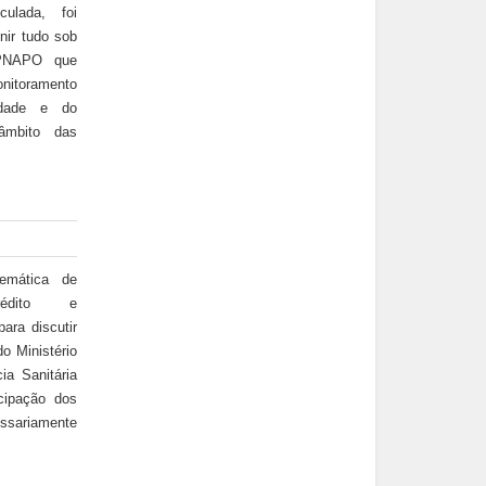
culada, foi
nir tudo sob
 PNAPO que
nitoramento
idade e do
 âmbito das
emática de
rédito e
ara discutir
o Ministério
ia Sanitária
cipação dos
essariamente