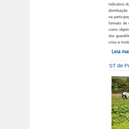
indicativo 
distribuição
na particip
formato de
como objeti
dos guardiõ
criou a mod
Leia ma
ST de P