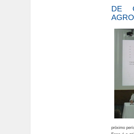
DE 
AGRO
próximo perí