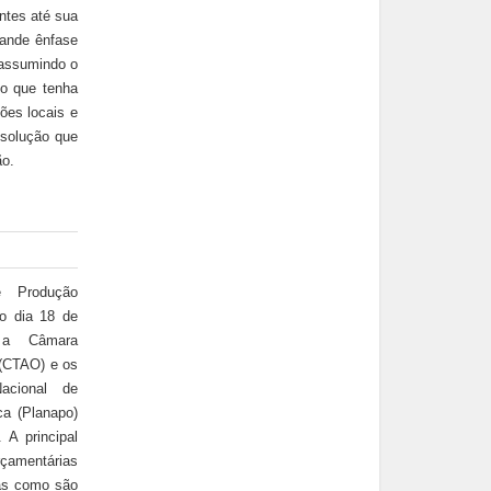
ntes até sua
grande ênfase
 assumindo o
o que tenha
ões locais e
esolução que
ão.
 Produção
o dia 18 de
 a Câmara
 (CTAO) e os
acional de
ca (Planapo)
 A principal
çamentárias
cas como são