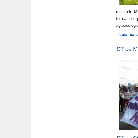
realizado M
forma de 
agroecológi
Leia mai
ST de M