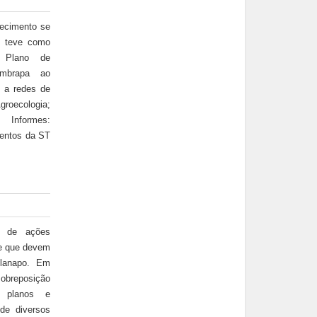
ecimento se
e teve como
: Plano de
Embrapa ao
o a redes de
roecologia;
 Informes:
entos da ST
a de ações
de que devem
Planapo. Em
breposição
 planos e
de diversos