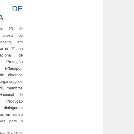
L DE
A
dia 20 de
 anexo do
analto, em
nço do 1º ano
cional de
e Produção
Planapo).
de diversos
 organizações
vil, membros
acional de
e Produção
, dialogaram
ivas em curso
ivas para o