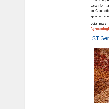
Esse é o pri
para informa
da Comissão 
após as reun
Leia mais
Agroecologi
ST Se