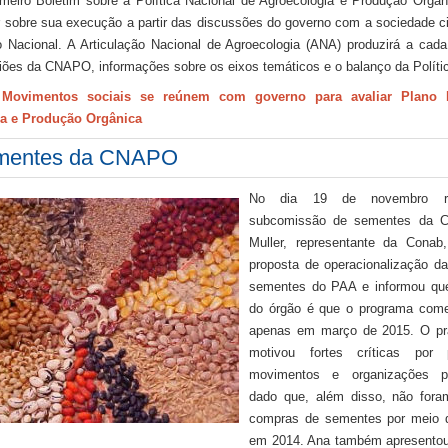
meiro Boletim sobre a Política Nacional de Agroecologia e Produção Org
r sobre sua execução a partir das discussões do governo com a sociedade ci
Nacional. A Articulação Nacional de Agroecologia (ANA) produzirá a cad
iões da CNAPO, informações sobre os eixos temáticos e o balanço da Políti
:
Movimentos sociais se reúnem com governo para avaliar Plano 
a e Produção Orgânica
mentes da CNAPO
No dia 19 de novembro re
subcomissão de sementes da 
Muller, representante da Conab
proposta de operacionalização d
sementes do PAA e informou que
do órgão é que o programa come
apenas em março de 2015. O pra
motivou fortes críticas por 
movimentos e organizações par
dado que, além disso, não fora
compras de sementes por meio 
em 2014. Ana também apresentou