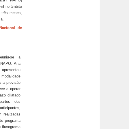
ânica (PNAPO)
vil no âmbito
a três meses,
ca.
Nacional de
uniu-se a
CNAPO. Ana
, apresentou
a modalidade
 a previsão
ce a operar
zo dilatado
partes dos
ticipantes,
m realizadas
do programa
 fluxograma