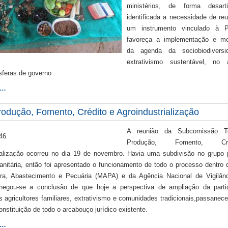
ministérios, de forma desarti
identificada a necessidade de reu
um instrumento vinculado à
favoreça a implementação e mo
da agenda da sociobiodivers
extrativismo sustentável, no
sferas de governo.
s…
odução, Fomento, Crédito e Agroindustrialização
A reunião da Subcomissão T
Produção, Fomento, C
ialização ocorreu no dia 19 de novembro. Havia uma subdivisão no grupo p
sanitária, então foi apresentado o funcionamento de todo o processo dentro d
ura, Abastecimento e Pecuária (MAPA) e da Agência Nacional de Vigilânc
Chegou-se a conclusão de que hoje a perspectiva de ampliação da parti
s agricultores familiares, extrativismo e comunidades tradicionais,passanec
nstituição de todo o arcabouço jurídico existente.
s…