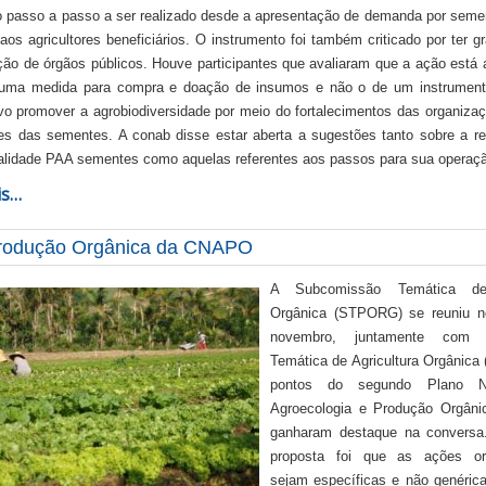
do passo a passo a ser realizado desde a apresentação de demanda por seme
 aos agricultores beneficiários. O instrumento foi também criticado por ter 
ação de órgãos públicos. Houve participantes que avaliaram que a ação está
 uma medida para compra e doação de insumos e não o de um instrument
vo promover a agrobiodiversidade por meio do fortalecimentos das organizaç
es das sementes. A conab disse estar aberta a sugestões tanto sobre a r
alidade PAA sementes como aquelas referentes aos passos para sua operaç
is…
rodução Orgânica da CNAPO
A Subcomissão Temática de
Orgânica (STPORG) se reuniu n
novembro, juntamente com
Temática de Agricultura Orgânica
pontos do segundo Plano N
Agroecologia e Produção Orgâni
ganharam destaque na conversa.
proposta foi que as ações or
sejam específicas e não genéri