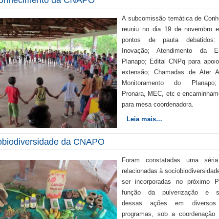
onhecimento da CNAPO
A subcomissão temática de Conh
reuniu no dia 19 de novembro 
pontos de pauta debatidos
Inovação; Atendimento da 
Planapo; Edital CNPq para apoi
extensão; Chamadas de Ater Ag
Monitoramento do Planapo;
Pronara, MEC, etc e encaminham
para mesa coordenadora.
Leia mais…
obiodiversidade da CNAPO
Foram constatadas uma séri
relacionadas à sociobiodiversida
ser incorporadas no próximo 
função da pulverização e so
dessas ações em diversos
programas, sob a coordenação 