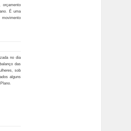
), orçamento
plano. É uma
 movimento
izada no dia
 balanço das
ulheres, sob
rados alguns
Plano.