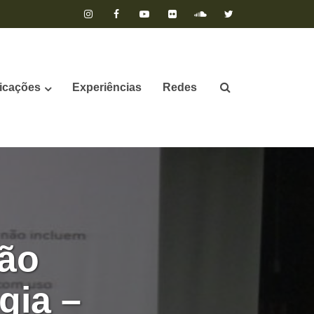
icações
Experiências
Redes
ção
gia –