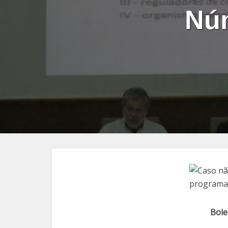
Núm
Bole