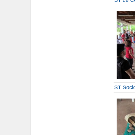
ST de C
ST Soci