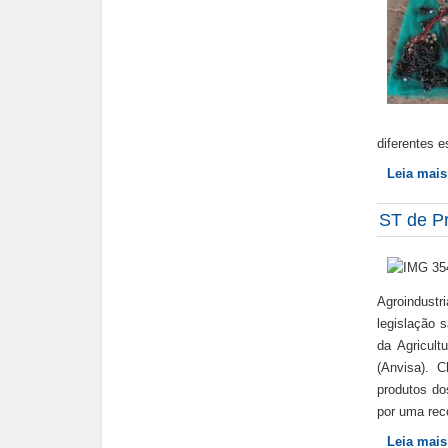
diferentes e
Leia mai
ST de Pr
Agroindustr
legislação 
da Agricult
(Anvisa). 
produtos do
por uma reco
Leia mai