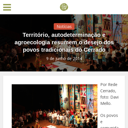
Notícias
Território, autodeterminação e
agroecologia resumem o desejo dos
povos tradicionais do Cerrado
9 de junho de 2014
Por Rede
Cerrado,
foto: Davi
Mello.
Os povos
e
comunida