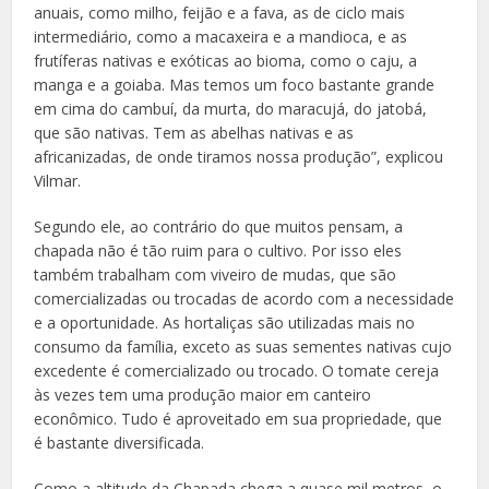
anuais, como milho, feijão e a fava, as de ciclo mais
intermediário, como a macaxeira e a mandioca, e as
frutíferas nativas e exóticas ao bioma, como o caju, a
manga e a goiaba. Mas temos um foco bastante grande
em cima do cambuí, da murta, do maracujá, do jatobá,
que são nativas. Tem as abelhas nativas e as
africanizadas, de onde tiramos nossa produção”, explicou
Vilmar.
Segundo ele, ao contrário do que muitos pensam, a
chapada não é tão ruim para o cultivo. Por isso eles
também trabalham com viveiro de mudas, que são
comercializadas ou trocadas de acordo com a necessidade
e a oportunidade. As hortaliças são utilizadas mais no
consumo da família, exceto as suas sementes nativas cujo
excedente é comercializado ou trocado. O tomate cereja
às vezes tem uma produção maior em canteiro
econômico. Tudo é aproveitado em sua propriedade, que
é bastante diversificada.
Como a altitude da Chapada chega a quase mil metros, o