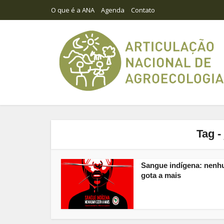
O que é a ANA
Agenda
Contato
Tag -
Sangue indígena: nen
gota a mais