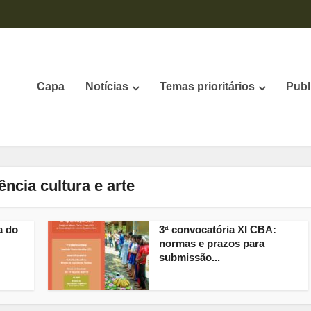
Capa
Notícias
Temas prioritários
Publ
iência cultura e arte
a do
3ª convocatória XI CBA:
normas e prazos para
submissão...