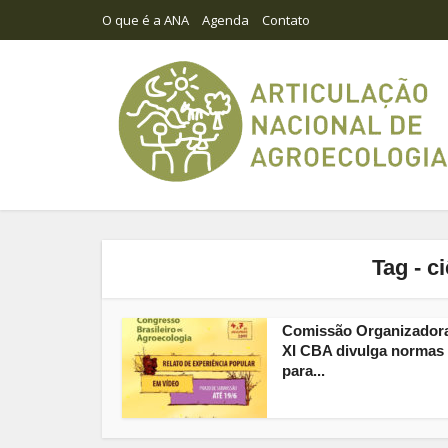
O que é a ANA
Agenda
Contato
Tag - c
Comissão Organizador
XI CBA divulga normas
para...