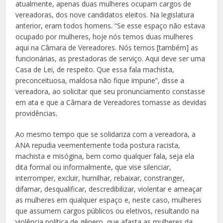
atualmente, apenas duas mulheres ocupam cargos de
vereadoras, dos nove candidatos eleitos. Na legislatura
anterior, eram todos homens. “Se esse espaço não estava
ocupado por mulheres, hoje nós temos duas mulheres
aqui na Câmara de Vereadores. Nós temos [também] as
funcionárias, as prestadoras de serviço. Aqui deve ser uma
Casa de Lei, de respeito. Que essa fala machista,
preconceituosa, maldosa não fique impune”, disse a
vereadora, ao solicitar que seu pronunciamento constasse
em ata e que a Câmara de Vereadores tomasse as devidas
providências.
Ao mesmo tempo que se solidariza com a vereadora, a
ANA repudia veementemente toda postura racista,
machista e misógina, bem como qualquer fala, seja ela
dita formal ou informalmente, que vise silenciar,
interromper, excluir, humilhar, rebaixar, constranger,
difamar, desqualificar, descredibilizar, violentar e ameaçar
as mulheres em qualquer espaço e, neste caso, mulheres
que assumem cargos públicos ou eletivos, resultando na
violência política de gênero, que afasta as mulheres da