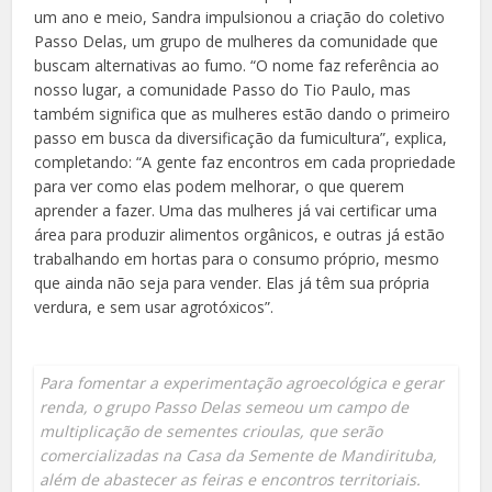
um ano e meio, Sandra impulsionou a criação do coletivo
Passo Delas, um grupo de mulheres da comunidade que
buscam alternativas ao fumo. “O nome faz referência ao
nosso lugar, a comunidade Passo do Tio Paulo, mas
também significa que as mulheres estão dando o primeiro
passo em busca da diversificação da fumicultura”, explica,
completando: “A gente faz encontros em cada propriedade
para ver como elas podem melhorar, o que querem
aprender a fazer. Uma das mulheres já vai certificar uma
área para produzir alimentos orgânicos, e outras já estão
trabalhando em hortas para o consumo próprio, mesmo
que ainda não seja para vender. Elas já têm sua própria
verdura, e sem usar agrotóxicos”.
Para fomentar a experimentação agroecológica e gerar
renda, o grupo Passo Delas semeou um campo de
multiplicação de sementes crioulas, que serão
comercializadas na Casa da Semente de Mandirituba,
além de abastecer as feiras e encontros territoriais.