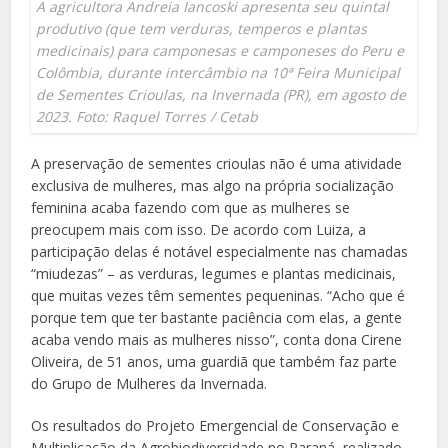
A agricultora Andreia Iancoski apresenta seu quintal
produtivo (que tem verduras, temperos e plantas
medicinais) para camponesas e camponeses do Peru e
Colômbia, durante intercâmbio na 10ª Feira Municipal
de Sementes Crioulas, na Invernada (PR), em agosto de
2023. Foto: Raquel Torres / Cetab
A preservação de sementes crioulas não é uma atividade
exclusiva de mulheres, mas algo na própria socialização
feminina acaba fazendo com que as mulheres se
preocupem mais com isso. De acordo com Luiza, a
participação delas é notável especialmente nas chamadas
“miudezas” – as verduras, legumes e plantas medicinais,
que muitas vezes têm sementes pequeninas. “Acho que é
porque tem que ter bastante paciência com elas, a gente
acaba vendo mais as mulheres nisso”, conta dona Cirene
Oliveira, de 51 anos, uma guardiã que também faz parte
do Grupo de Mulheres da Invernada.
Os resultados do Projeto Emergencial de Conservação e
Multiplicação da Agrobiodiversidade no Paraná, realizado