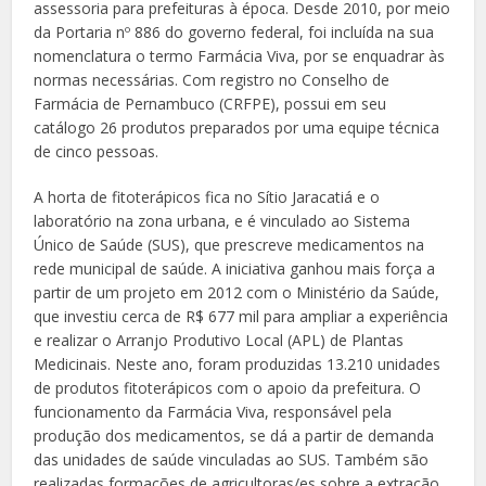
assessoria para prefeituras à época. Desde 2010, por meio
da Portaria nº 886 do governo federal, foi incluída na sua
nomenclatura o termo Farmácia Viva, por se enquadrar às
normas necessárias. Com registro no Conselho de
Farmácia de Pernambuco (CRFPE), possui em seu
catálogo 26 produtos preparados por uma equipe técnica
de cinco pessoas.
A horta de fitoterápicos fica no Sítio Jaracatiá e o
laboratório na zona urbana, e é vinculado ao Sistema
Único de Saúde (SUS), que prescreve medicamentos na
rede municipal de saúde. A iniciativa ganhou mais força a
partir de um projeto em 2012 com o Ministério da Saúde,
que investiu cerca de R$ 677 mil para ampliar a experiência
e realizar o Arranjo Produtivo Local (APL) de Plantas
Medicinais. Neste ano, foram produzidas 13.210 unidades
de produtos fitoterápicos com o apoio da prefeitura. O
funcionamento da Farmácia Viva, responsável pela
produção dos medicamentos, se dá a partir de demanda
das unidades de saúde vinculadas ao SUS. Também são
realizadas formações de agricultoras/es sobre a extração