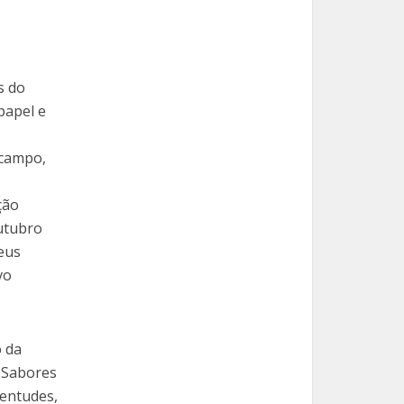
s do
papel e
 campo,
ção
outubro
Deus
vo
o da
e Sabores
ventudes,