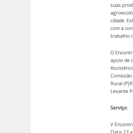
suas produ
agroecoló
cidade. E
com a con
trabalho 
O Encontr
apoio de 
Assistênci
Comissão 
Rural (PJR
Levante P
Serviço:
V Encontr
Data: 17 