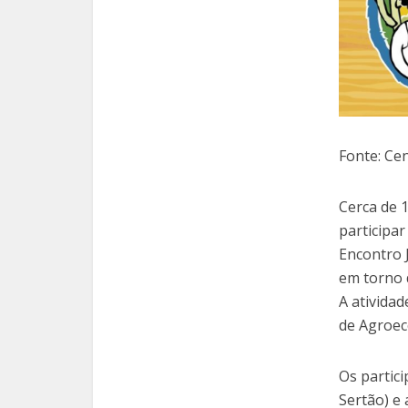
Fonte: Ce
Cerca de 
participar
Encontro 
em torno d
A ativida
de Agroec
Os partic
Sertão) e