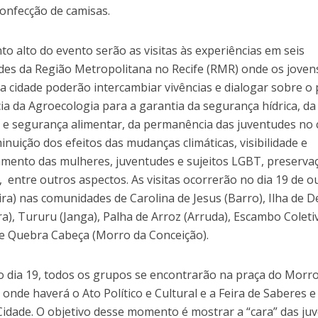
confecção de camisas.
o alto do evento serão as visitas às experiências em seis
es da Região Metropolitana no Recife (RMR) onde os joven
a cidade poderão intercambiar vivências e dialogar sobre o 
ia da Agroecologia para a garantia da segurança hídrica, da
 e segurança alimentar, da permanência das juventudes no
inuição dos efeitos das mudanças climáticas, visibilidade e
ento das mulheres, juventudes e sujeitos LGBT, preserva
, entre outros aspectos. As visitas ocorrerão no dia 19 de 
ira) nas comunidades de Carolina de Jesus (Barro), Ilha de 
ra), Tururu (Janga), Palha de Arroz (Arruda), Escambo Coleti
) e Quebra Cabeça (Morro da Conceição).
do dia 19, todos os grupos se encontrarão na praça do Morr
onde haverá o Ato Político e Cultural e a Feira de Saberes 
idade. O objetivo desse momento é mostrar a “cara” das ju