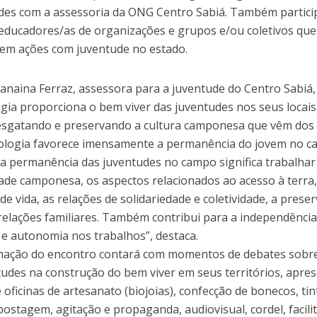
es com a assessoria da ONG Centro Sabiá. Também partici
educadores/as de organizações e grupos e/ou coletivos que
em ações com juventude no estado.
anaina Ferraz, assessora para a juventude do Centro Sabiá,
gia proporciona o bem viver das juventudes nos seus locais
esgatando e preservando a cultura camponesa que vêm dos 
ologia favorece imensamente a permanência do jovem no c
 a permanência das juventudes no campo significa trabalhar
dade camponesa, os aspectos relacionados ao acesso à terra,
de vida, as relações de solidariedade e coletividade, a prese
 relações familiares. Também contribui para a independência
 e autonomia nos trabalhos”, destaca.
ação do encontro contará com momentos de debates sobre
tudes na construção do bem viver em seus territórios, apre
e oficinas de artesanato (biojoias), confecção de bonecos, tin
ostagem, agitação e propaganda, audiovisual, cordel, facili