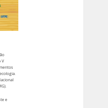
vão
o V
imentos
ecologia.
Nacional
MG).
te e