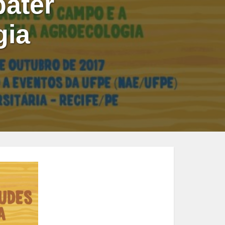
bater
gia