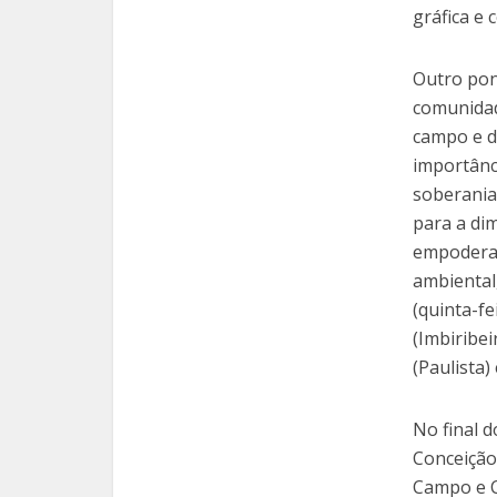
gráfica e 
Outro pont
comunidad
campo e d
importânc
soberania
para a dim
empoderam
ambiental
(quinta-fe
(Imbiribei
(Paulista
No final 
Conceição 
Campo e C