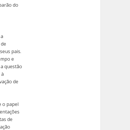
parão do
 a
 de
seus pais.
ampo e
 a questão
 à
rvação de
 o papel
sentações
tas de
tação