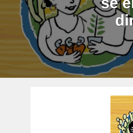
se e
di