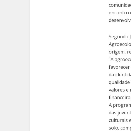
comunidad
encontro 
desenvolv
Segundo J
Agroecolo
origem, r
“A agroec
favorecer
da identi
qualidade 
valores e
financeira
A program
das juven
culturais 
solo, comp