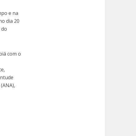
mpo e na
no dia 20
 do
biá com o
te,
entude
 (ANA),
.