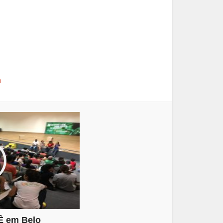
a
Ê em Belo