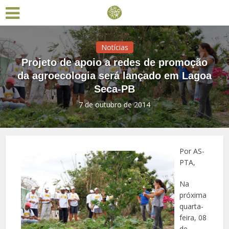
Notícias
Projeto de apoio a redes de promoção
da agroecologia será lançado em Lagoa
Seca-PB
7 de outubro de 2014
Por AS-
PTA,
Na
próxima
quarta-
feira, 08
de