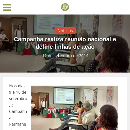
Notícias
Campanha realiza reunião nacional e
define linhas de ação
12 de setembro de 2014
Nos dias
9 e 10 de
setembro
, a
Campanh
a
Permane