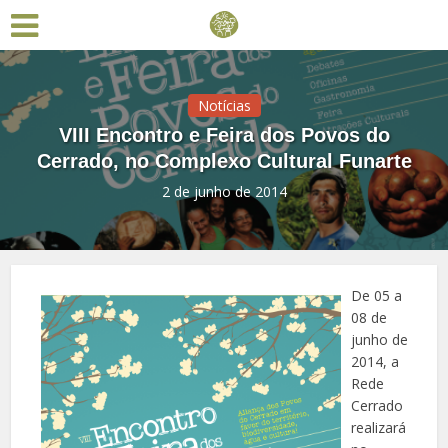
Notícias
VIII Encontro e Feira dos Povos do
Cerrado, no Complexo Cultural Funarte
2 de junho de 2014
De 05 a
08 de
junho de
2014, a
Rede
Cerrado
realizará