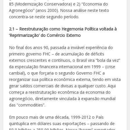
85 (Modernização Conservadora) e 2) “Economia do
Agronegócio” (anos 2000). Nossa análise neste texto
concentra-se neste segundo período.
2.1 – Reestruturação como Hegemonia Política voltada à
‘Reprimarização’ do Comércio Externo
No final dos anos 90, passada a inviável experiência do
primeiro governo FHC – de acumulação de déficits
externos crescentes e contínuos, o Brasil vira “bola da vez”
da especulação financeira internacional em 1999 – (crise
cambial), o que forçaria o segundo Governo FHC a
reorganizar sua política econômica externa, tendo em vista
gerar saldos comerciais de divisas a qualquer custo. Aqui
começa a reestruturação econômica da economia do
agronegócio, diretamente vinculada à expansão mundial
das “commodities”.
Em pouco mais de uma década, 1999-2012 o País
quintuplica em dólares suas exportações – passando de
50,0 bilhões a 250,00 bilhões. Nesse “boom” exportador,