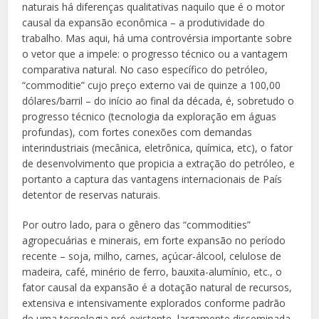
naturais há diferenças qualitativas naquilo que é o motor
causal da expansão econômica – a produtividade do
trabalho. Mas aqui, há uma controvérsia importante sobre
o vetor que a impele: o progresso técnico ou a vantagem
comparativa natural. No caso específico do petróleo,
“commoditie” cujo preço externo vai de quinze a 100,00
dólares/barril – do início ao final da década, é, sobretudo o
progresso técnico (tecnologia da exploração em águas
profundas), com fortes conexões com demandas
interindustriais (mecânica, eletrônica, química, etc), o fator
de desenvolvimento que propicia a extração do petróleo, e
portanto a captura das vantagens internacionais de País
detentor de reservas naturais.
Por outro lado, para o gênero das “commodities”
agropecuárias e minerais, em forte expansão no período
recente – soja, milho, carnes, açúcar-álcool, celulose de
madeira, café, minério de ferro, bauxita-alumínio, etc., o
fator causal da expansão é a dotação natural de recursos,
extensiva e intensivamente explorados conforme padrão
de uma tecnologia pré-existente, largamente disseminada