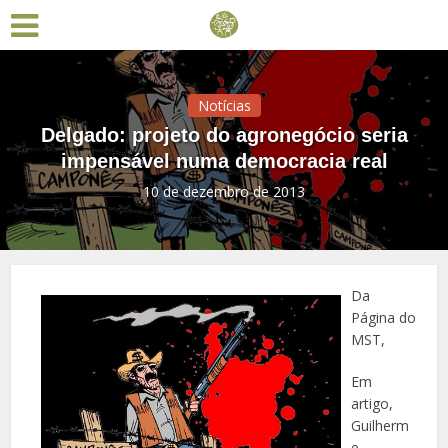
Notícias
Delgado: projeto do agronegócio seria
impensável numa democracia real
10 de dezembro de 2013
Da
Página do
MST,
Em
artigo,
Guilherm
e