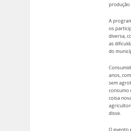
produção
A program
os partic
diversa, 
as dificul
do municí
Consumido
anos, comp
sem agrot
consumo d
coisa nov
agricultor
disse.
O evento 