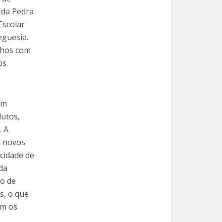
 da Pedra
Escolar
eguesia.
lhos com
os
ém
dutos,
. A
s novos
cidade de
 da
ão de
s, o que
om os