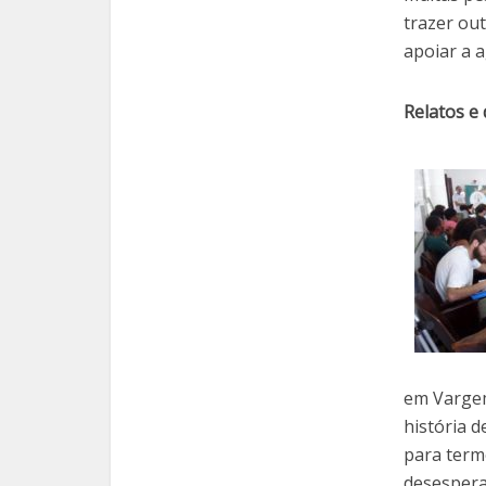
trazer ou
apoiar a a
Relatos e
em Vargem
história d
para term
desespera