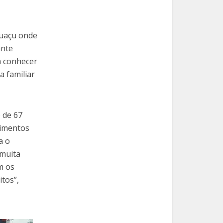
guaçu onde
ante
m conhecer
a familiar
 de 67
limentos
a o
 muita
m os
itos”,