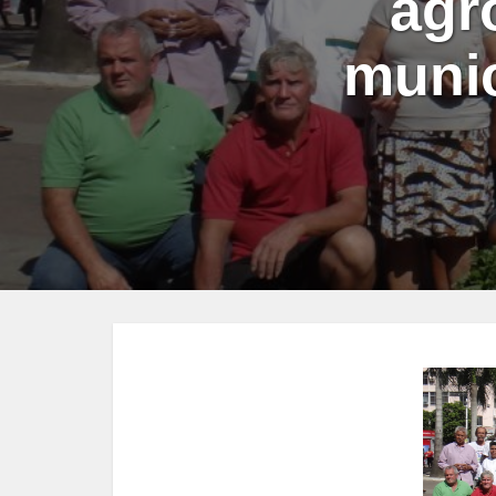
agr
munic