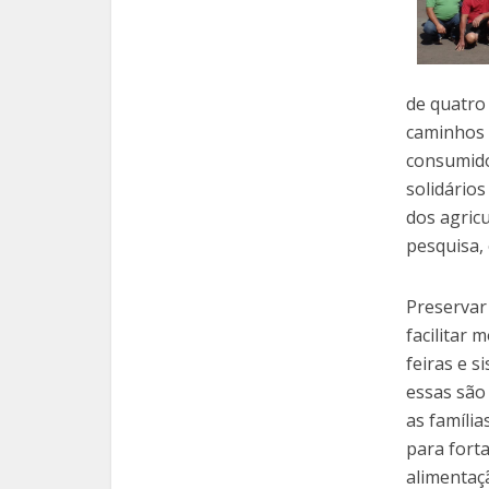
de quatro
caminhos 
consumido
solidários
dos agricu
pesquisa, 
Preservar
facilitar 
feiras e 
essas são
as família
para forta
alimentaç