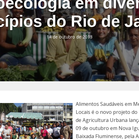
oecologia em dive
ípios do Rio de J
14 de outubro de 2013
Alimentos Saudáveis em M
Locais é o novo projeto d
de Agricultura Urbana lanç
09 de outubro em Nova Igu
Baixada Fluminense, pela 