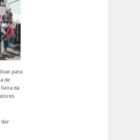
tivas para
ha de
Feira da
atores
 dar