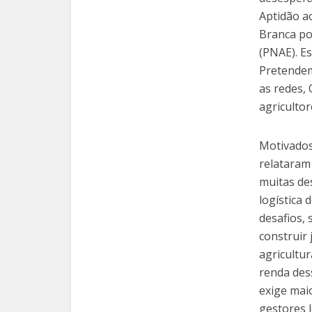
Aptidão a
Branca po
(PNAE). Es
Pretendem
as redes,
agricultor
Motivados
relataram
muitas de
logística
desafios,
construir 
agricultu
renda dess
exige mai
gestores l