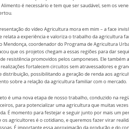
. Alimento é necessário e tem que ser saudável, sem os ven
lertou.
resentação do vídeo Agricultura mora em mim – a face invisí
e relata a experiência e valoriza o trabalho da agricultura fa
io Mendonça, coordenador do Programa de Agricultura Urb
acou que os projetos chegam a essas regiões para dar sequ
 de resistência promovidos pelos camponeses. Ele também 
 realizações fortalecem circuitos sem atravessadores e gra
e distribuição, possibilitando a geração de renda aos agricul
nto sobre a relação da agricultura familiar com o mercado.
jeto é uma nova etapa de nosso trabalho, conduzido na reg
ceiros, para potencializar uma agricultura que muitas vezes
zada. É momento para festejar e seguir junto por mais um pe
 os agricultores é o cotidiano, e queremos fazer virar reali
ssoas. É importante essa aproximação da produção e do co