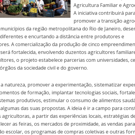
Agricultura Familiar e Agro
A iniciativa contribuirá par
promover a transição agro
 municípios da região metropolitana do Rio de Janeiro, des
diferentes e encurtando a distância entre produtores e
res. A comercialização da produção de cinco empreendime
 será fortalecida, envolvendo duzentos agricultores familiar
ltores, o projeto estabelece parcerias com universidades, c
órgãos da sociedade civil e do governo.
 a natureza, promover a experimentação, sistematizar exper
momentos de formação, implantar tecnologias sociais, fortale
sistemas produtivos, estimular o consumo de alimentos saudá
 algumas das suas propostas. A ideia é ir a campo para cons
s agricultoras, a partir das experiências locais, estratégias d
lecer as feiras, os mercados de proximidade, as vendas para
ão escolar, os programas de compras coletivas e outras for