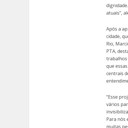
dignidade
atuais”, a
Após a ap
cidade, qu
Rio, Marc
PTA, dest
trabalhos
que essas
centrais d
entendime
“Esse pro
vários par
invisibili
Para nós e
muitas pe