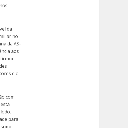
enos
vel da
miliar no
ana da AS-
ência aos
afirmou
ndes
tores e o
ião com
 está
ríodo.
dade para
nsumo,