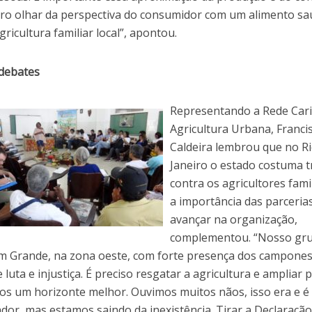
tro olhar da perspectiva do consumidor com um alimento sa
gricultura familiar local”, apontou.
 debates
Representando a Rede Cari
Agricultura Urbana, Franci
Caldeira lembrou que no Ri
Janeiro o estado costuma t
contra os agricultores famil
a importância das parceria
avançar na organização,
complementou. “Nosso gru
 Grande, na zona oeste, com forte presença dos campone
e luta e injustiça. É preciso resgatar a agricultura e ampliar 
os um horizonte melhor. Ouvimos muitos nãos, isso era e é
dor, mas estamos saindo da inexistência. Tirar a Declaração