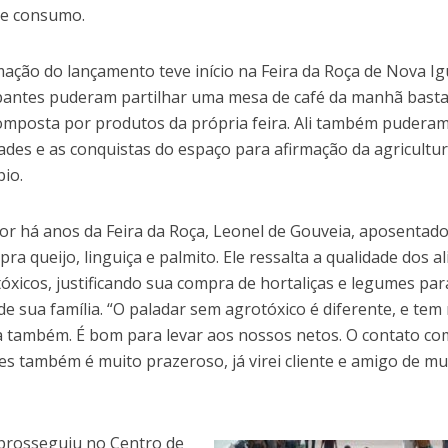
 e consumo.
ação do lançamento teve início na Feira da Roça de Nova I
ipantes puderam partilhar uma mesa de café da manhã bast
composta por produtos da própria feira. Ali também pudera
dades e as conquistas do espaço para afirmação da agricultur
pio.
r há anos da Feira da Roça, Leonel de Gouveia, aposentado
ra queijo, linguiça e palmito. Ele ressalta a qualidade dos a
óxicos, justificando sua compra de hortaliças e legumes par
e sua família. “O paladar sem agrotóxico é diferente, e tem
a também. É bom para levar aos nossos netos. O contato co
es também é muito prazeroso, já virei cliente e amigo de mu
prosseguiu no Centro de