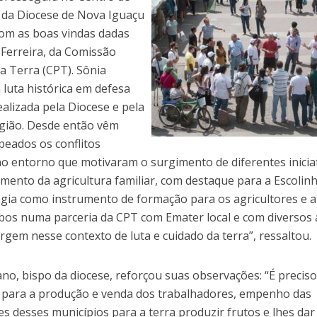
da Diocese de Nova Iguaçu
com as boas vindas dadas
 Ferreira, da Comissão
a Terra (CPT). Sônia
 luta histórica em defesa
ealizada pela Diocese e pela
gião. Desde então vêm
eados os conflitos
no entorno que motivaram o surgimento de diferentes inicia
imento da agricultura familiar, com destaque para a Escolin
gia como instrumento de formação para os agricultores e a 
bos numa parceria da CPT com Emater local e com diversos 
gem nesse contexto de luta e cuidado da terra”, ressaltou.
no, bispo da diocese, reforçou suas observações: “É preciso
 para a produção e venda dos trabalhadores, empenho das
s desses municípios para a terra produzir frutos e lhes dar