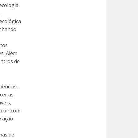
ecologia.
a
ecológica
enhando
ntos
es. Além
entros de
iências,
cer as
veis,
truir com
e ação
mas de