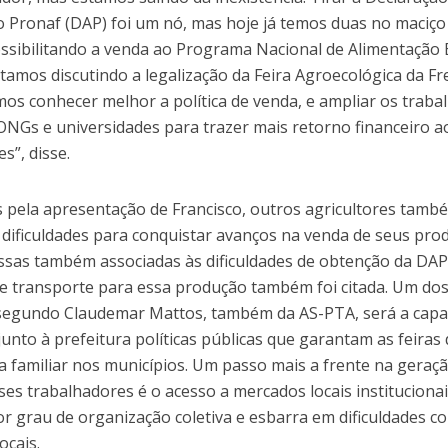
o Pronaf (DAP) foi um nó, mas hoje já temos duas no maciço
ssibilitando a venda ao Programa Nacional de Alimentação 
tamos discutindo a legalização da Feira Agroecológica da Fr
os conhecer melhor a política de venda, e ampliar os traba
 ONGs e universidades para trazer mais retorno financeiro a
es”, disse.
 pela apresentação de Francisco, outros agricultores tamb
 dificuldades para conquistar avanços na venda de seus pro
ssas também associadas às dificuldades de obtenção da DAP
 de transporte para essa produção também foi citada. Um do
 segundo Claudemar Mattos, também da AS-PTA, será a capa
junto à prefeitura políticas públicas que garantam as feiras
ra familiar nos municípios. Um passo mais a frente na geraç
es trabalhadores é o acesso a mercados locais institucionai
or grau de organização coletiva e esbarra em dificuldades c
ocais.