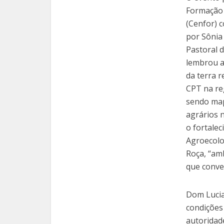
Formação 
(Cenfor) 
por Sônia
Pastoral d
lembrou a
da terra r
CPT na re
sendo map
agrários 
o fortalec
Agroecolo
Roça, “am
que conver
Dom Lucia
condições
autoridade