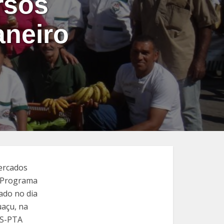
rsos
aneiro
ercados
o Programa
ado no dia
açu, na
AS-PTA