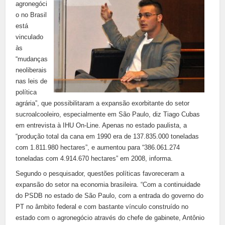
agronegóci
o no Brasil
está
vinculado
às
“mudanças
neoliberais
nas leis de
política
agrária”, que possibilitaram a expansão exorbitante do setor
sucroalcooleiro, especialmente em São Paulo, diz Tiago Cubas
em entrevista à IHU On-Line. Apenas no estado paulista, a
“produção total da cana em 1990 era de 137.835.000 toneladas
com 1.811.980 hectares”, e aumentou para “386.061.274
toneladas com 4.914.670 hectares” em 2008, informa.
Segundo o pesquisador, questões políticas favoreceram a
expansão do setor na economia brasileira. “Com a continuidade
do PSDB no estado de São Paulo, com a entrada do governo do
PT no âmbito federal e com bastante vínculo construído no
estado com o agronegócio através do chefe de gabinete, Antônio