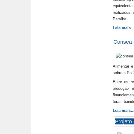
equivalent
realizados 
Paraíba.
Leia mais
Consea a
Alimentar e
sobre a Pol
Entre as r
produção 
financiamen
foram banid
Leia mais
Projeto