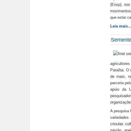
(Ensp), nos
movimentos 
que estar c
Leia mais
Sementes
agricultore
Paraíba. O 
de maio, n
parceria pe
apoio da U
pesquisador
organizaçõe
A pesquisa f
variedades 
crioulas cu
paixão, ape