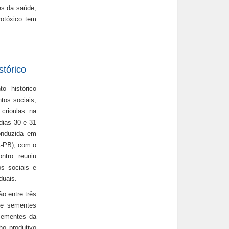
es da saúde,
rotóxico tem
stórico
o histórico
tos sociais,
 crioulas na
dias 30 e 31
onduzida em
A-PB), com o
ntro reuniu
os sociais e
duais.
ão entre três
 de sementes
 sementes da
ho produtivo