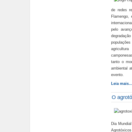
de redes re
Flamengo, 
internacion
pelo avanç
degradação
populações 
agricultur
camponesas
tanto o mod
ambiental a
evento.
Leia mais
O agrotó
Dia Mundial
Agrotóxico