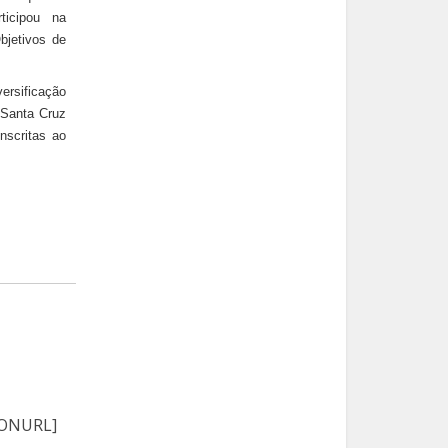
rticipou na
bjetivos de
ersificação
 Santa Cruz
inscritas ao
TIONURL]