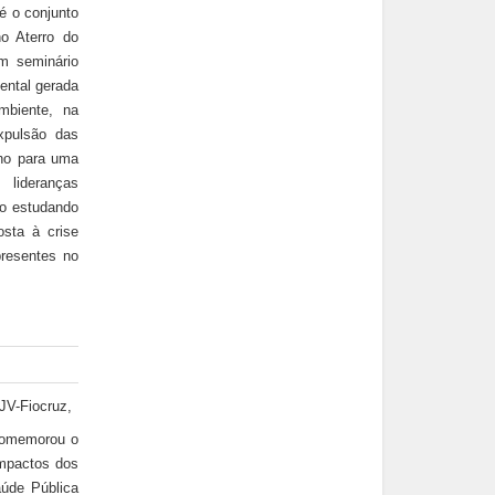
é o conjunto
no Aterro do
m seminário
iental gerada
mbiente, na
xpulsão das
nho para uma
 lideranças
o estudando
osta à crise
presentes no
JV-Fiocruz,
comemorou o
Impactos dos
úde Pública