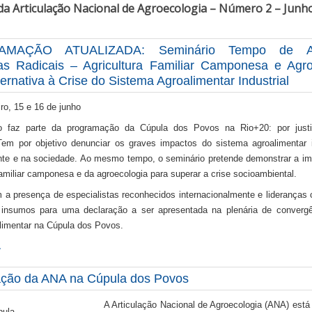
da Articulação Nacional de Agroecologia – Número 2 – Junh
MAÇÃO ATUALIZADA: Seminário Tempo de A
s Radicais – Agricultura Familiar Camponesa e Agro
ernativa à Crise do Sistema Agroalimentar Industrial
ro, 15 e 16 de junho
o faz parte da programação da Cúpula dos Povos na Rio+20: por justi
Tem por objetivo denunciar os graves impactos do sistema agroalimentar i
te e na sociedade. Ao mesmo tempo, o seminário pretende demonstrar a im
familiar camponesa e da agroecologia para superar a crise socioambiental.
 a presença de especialistas reconhecidos internacionalmente e liderança
 insumos para uma declaração a ser apresentada na plenária de converg
limentar na Cúpula dos Povos.
…
pação da ANA na Cúpula dos Povos
A Articulação Nacional de Agroecologia (ANA) está 