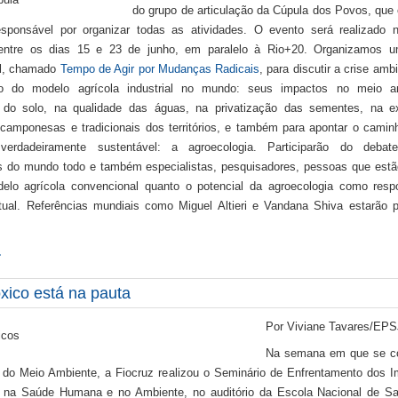
do grupo de articulação da Cúpula dos Povos, que 
sponsável por organizar todas as atividades. O evento será realizado 
entre os dias 15 e 23 de junho, em paralelo à Rio+20. Organizamos u
al, chamado
Tempo de Agir por Mudanças Radicais
, para discutir a crise amb
o do modelo agrícola industrial no mundo: seus impactos no meio a
 do solo, na qualidade das águas, na privatização das sementes, na e
camponesas e tradicionais dos territórios, e também para apontar o cami
a verdadeiramente sustentável: a agroecologia. Participarão do debate
 do mundo todo e também especialistas, pesquisadores, pessoas que estã
elo agrícola convencional quanto o potencial da agroecologia como resp
tual. Referências mundiais como Miguel Altieri e Vandana Shiva estarão 
…
xico está na pauta
Por Viviane Tavares/EPS
Na semana em que se 
 do Meio Ambiente, a Fiocruz realizou o Seminário de Enfrentamento dos 
s na Saúde Humana e no Ambiente, no auditório da Escola Nacional de Sa