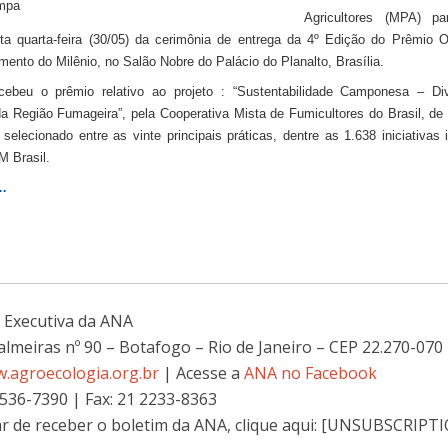
Agricultores (MPA) pa
a quarta-feira (30/05) da cerimônia de entrega da 4º Edição do Prêmio O
ento do Milênio, no Salão Nobre do Palácio do Planalto, Brasília.
beu o prêmio relativo ao projeto : “Sustentabilidade Camponesa – Div
da Região Fumageira”, pela Cooperativa Mista de Fumicultores do Brasil, de
selecionado entre as vinte principais práticas, dentre as 1.638 iniciativas 
 Brasil.
…
a Executiva da ANA
almeiras nº 90 – Botafogo – Rio de Janeiro – CEP 22.270-070
w.agroecologia.org.br
| Acesse a
ANA no Facebook
2536-7390 | Fax: 21 2233-8363
ar de receber o boletim da ANA, clique aqui: [UNSUBSCRIP