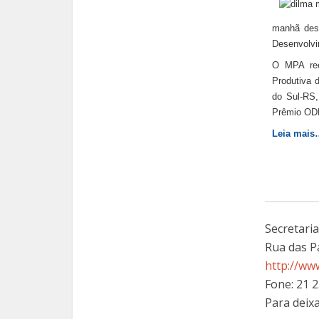
manhã dest
Desenvolvim
O MPA rece
Produtiva 
do Sul-RS, 
Prêmio ODM
Leia mais
Secretari
Rua das P
http://ww
Fone: 21 
Para deix