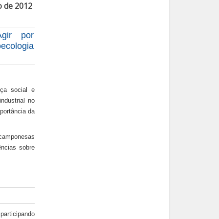
o de 2012
gir por
ecologia
ça social e
ndustrial no
portância da
s camponesas
ências sobre
participando