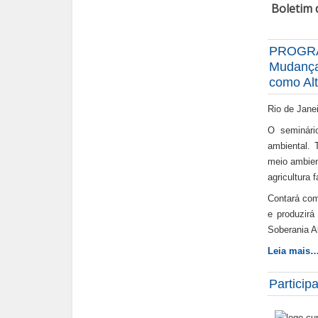
Boletim 
PROGRA
Mudança
como Alt
Rio de Janei
O seminári
ambiental. 
meio ambien
agricultura 
Contará com
e produzirá
Soberania A
Leia mais
Partici