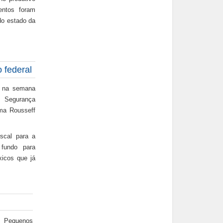
entos foram
do estado da
 federal
da na semana
 Segurança
lma Rousseff
scal para a
fundo para
xicos que já
Pequenos