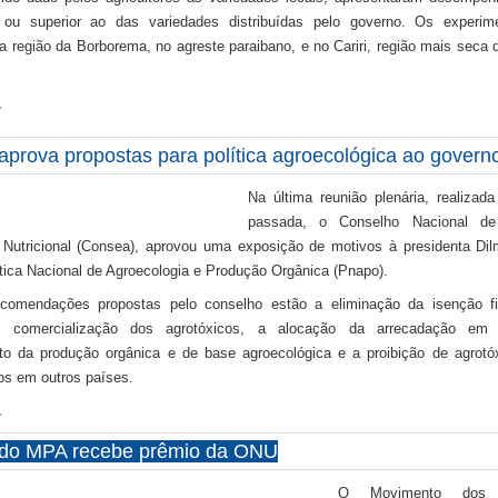
e ou superior ao das variedades distribuídas pelo governo. Os experim
na região da Borborema, no agreste paraibano, e no Cariri, região mais seca 
…
prova propostas para política agroecológica ao governo
Na última reunião plenária, realiza
passada, o Conselho Nacional de
 Nutricional (Consea), aprovou uma exposição de motivos à presidenta Di
ítica Nacional de Agroecologia e Produção Orgânica (Pnapo).
ecomendações propostas pelo conselho estão a eliminação da isenção fi
e comercialização dos agrotóxicos, a alocação da arrecadação em 
to da produção orgânica e de base agroecológica e a proibição de agrotó
os em outros países.
…
 do MPA recebe prêmio da ONU
O Movimento dos 