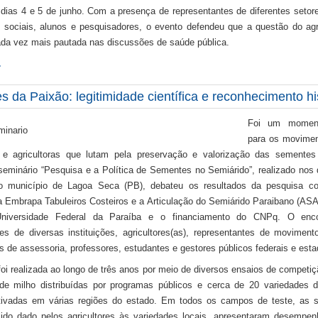
 dias 4 e 5 de junho. Com a presença de representantes de diferentes setor
sociais, alunos e pesquisadores, o evento defendeu que a questão do ag
ada vez mais pautada nas discussões de saúde pública.
…
 da Paixão: legitimidade científica e reconhecimento hi
Foi um moment
para os movimen
s e agricultoras que lutam pela preservação e valorização das sementes
seminário “Pesquisa e a Política de Sementes no Semiárido”, realizado nos 
o município de Lagoa Seca (PB), debateu os resultados da pesquisa c
la Embrapa Tabuleiros Costeiros e a Articulação do Semiárido Paraibano (AS
niversidade Federal da Paraíba e o financiamento do CNPq. O enco
es de diversas instituições, agricultores(as), representantes de moviment
s de assessoria, professores, estudantes e gestores públicos federais e esta
oi realizada ao longo de três anos por meio de diversos ensaios de competiç
de milho distribuídas por programas públicos e cerca de 20 variedades
ltivadas em várias regiões do estado. Em todos os campos de teste, as
lido dado pelos agricultores às variedades locais, apresentaram desempen