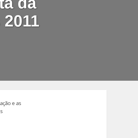
ta da
 2011
ação e as
as