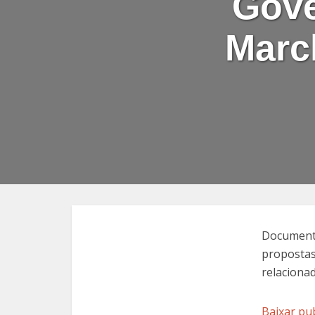
Gove
Marc
Documento
propostas
relaciona
Baixar pu