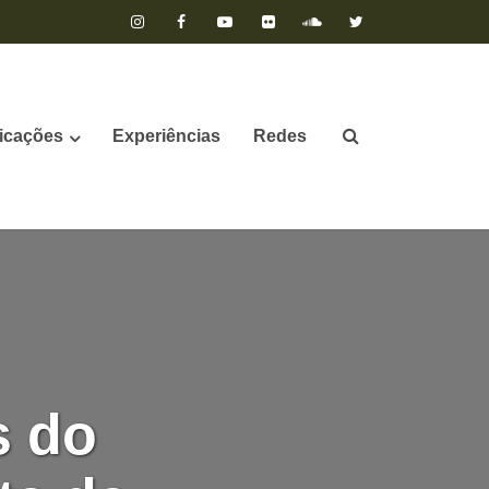
icações
Experiências
Redes
s do